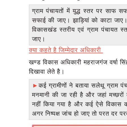
ग्राम पंचायतों में युद्ध स्तर पर साफ 
सफाई की जाए। झाड़ियां को काटा जाए। ए
विकासखंड स्तरीय एवं ग्राम पंचायत 
जाए।
क्या कहते है जिम्मेदार अधिकारी
र्य का विवादित बयान,
नहीं रहे कॉमेडियन राजू श्रीवास्तव, 10
खण्ड विकास अधिकारी महराजगंज वर्षा सि
आया था हार्ट...
दिखावा लेते है।
899
Sep 21, 2022
0
904
Rajan prajapati
►
कई ग्रामीणों ने बताया सलेथू ग्राम पं
मनमानी की जा रही है और जहां मच्छरो
नहीं किया गया है और कई ऐसे विकास कार
अगर निष्पक्ष जांच हो जाए तो परत दर 