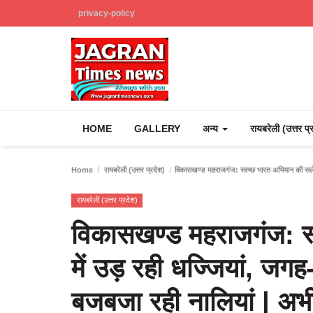
privacy-policy
HOME
GALLERY
अन्य
रायबरेली (उत्तर प
Home
रायबरेली (उत्तर प्रदेश)
विकासखण्ड महराजगंज: स्वच्छ भारत अभियान की सलेथू
रायबरेली (उत्तर प्रदेश)
विकासखण्ड महराजगंज: स
में उड़ रही धज्जियां, जग
बजबजा रही नालियां | अभ